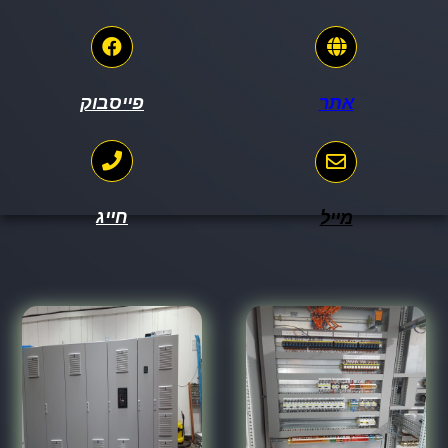
אתר
פייסבוק
חייג
מייל